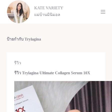
S
KATE VARIETY
k
i
แม่บ้านมินิมอล
p
t
o
c
o
ป้ายกำกับ
Trylagina
n
t
e
n
t
รีวิว
รีวิว Trylagina Ultimate Collagen Serum 10X