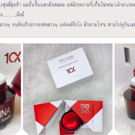
ไรสุ่มสี่สุ่มห้า ผดผื่นขึ้นแสบคันตลอด แต่ด้วยความที่เห็นโฆษณาเค้ามาเยอ
้นล่ะ…….คือดี
ปลื้มมากๆ จนต้องรีบมาบอกต่อสาวๆ แต่จะดียังไง ดีขนาดไหน ตามไปดูกันเล