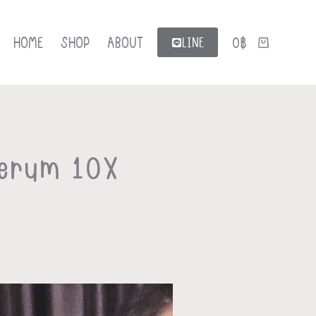
HOME
SHOP
ABOUT
0
฿
LINE
 Serum 10X