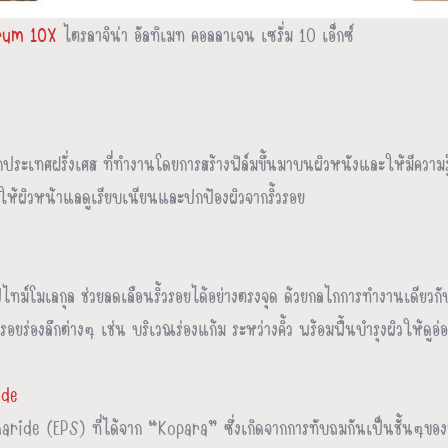
rum 10X
ไตรลาจิน่า อัลทิเมท คอลลาเจน เซรั่ม 10 เอ็กซ์
ะเทศฝรั่งเศส ที่ทำงานโดยการสร้างฟิล์มขึ้นมาบนผิวหนังและให้มีความรู้ส
นทำให้ผิวหน้าแลดูเรียบเนียนและปกป้องผิวจากริ้วรอย
ไทม์โมเลกุล ช่วยลดเลือนริ้วรอยได้อย่างตรงจุด ด้วยกลไกการทำงานเดียวกับโ
อยร่องลึกต่างๆ เช่น บริเวณร่องแก้ม ระหว่างคิ้ว พร้อมฟื้นบำรุงผิวให้ดูอ่
ride
de (EPS) ที่ได้จาก “Kopara” ซึ่งเกิดจากการทับถมกันเป็นชั้นๆของพวกจุ