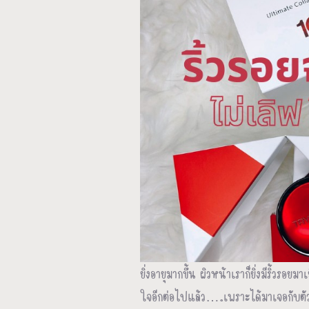
ยิ่งอายุมากขึ้น ผิวหน้าเราก็ยิ่งมีริ้วรอ
ใจอีกต่อไปแล้ว….เพราะได้มาเจอกับตั