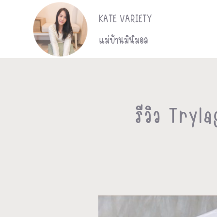
S
KATE VARIETY
k
แม่บ้านมินิมอล
i
p
t
o
รีวิว Try
c
o
n
t
e
n