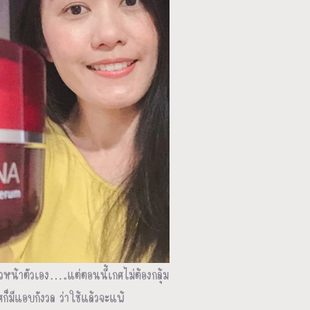
ับผิวหน้าตัวเอง….แต่ตอนนี้เกศไม่ต้องกลุ้ม
มีแอบกังวล ว่าใช้แล้วจะแพ้