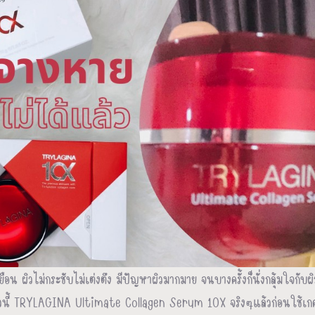
ยมาเยือน ผิวไม่กระชับไม่เต่งตึง มีปัญหาผิวมากมาย จนบางครั้งก็นั่งกลุ้มใจก
วนี้ TRYLAGINA Ultimate Collagen Serum 10X จริงๆแล้วก่อนใช้เกศก็