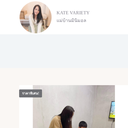
S
k
KATE VARIETY
i
แม่บ้านมินิมอล
p
t
o
c
o
n
t
e
n
t
ราคาพิเศษ!