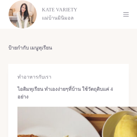
S
KATE VARIETY
k
i
แม่บ้านมินิมอล
p
t
o
c
o
ป้ายกำกับ
เมนูทุเรียน
n
t
e
n
t
ทำอาหารกับเรา
ไอติมทุเรียน ทำเองง่ายๆที่บ้าน ใช้วัตถุดิบแค่ 4
อย่าง