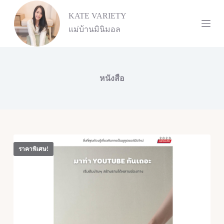
S
KATE VARIETY
k
i
แม่บ้านมินิมอล
p
t
o
c
o
หนังสือ
n
t
e
n
t
ราคาพิเศษ!