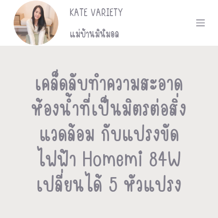
KATE VARIETY
S
k
แม่บ้านมินิมอล
i
p
เคล็ดลับทำความสะอาด
t
ห้องน้ำที่เป็นมิตรต่อสิ่ง
o
c
แวดล้อม กับแปรงขัด
o
ไฟฟ้า Homemi 84W
n
เปลี่ยนได้ 5 หัวแปรง
t
e
n