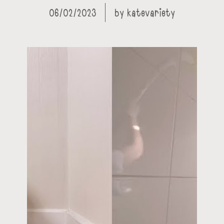
06/02/2023
by
katevariety
t