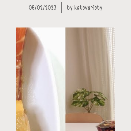
06/02/2023
by
katevariety
t