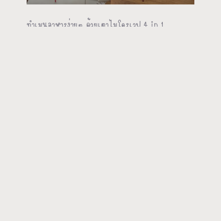
ทำเมนูอาหารง่ายๆ ด้วยเตาไมโครเวฟ 4 in 1
ไมโครเวฟ อบ ย่าง ทอดไร้น้ำมัน | Kate Variety X
Toshiba
ถั่วเขียวต้มน้ำตาล สูตรนุ่มไว ไม่ต้องแช่ ทำได้ทันที ไม่