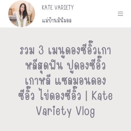
KATE VARIETY
S
k
แม่บ้านมินิมอล
i
p
รวม 3 เมนูดองซีอิ๊วเกา
t
หลีสุดฟิน ปูดองซีอิ๊ว
o
c
เกาหลี แซลมอนดอง
o
ซีอิ๊ว ไข่ดองซีอิ๊ว | Kate
n
Variety Vlog
t
e
n