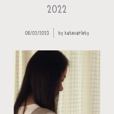
2022
t
06/02/2023
by
katevariety