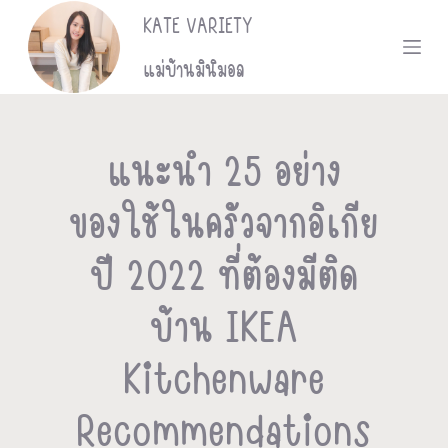
KATE VARIETY
S
k
แม่บ้านมินิมอล
i
p
แนะนำ 25 อย่าง
t
ของใช้ในครัวจากอิเกีย
o
c
ปี 2022 ที่ต้องมีติด
o
บ้าน IKEA
n
Kitchenware
t
e
Recommendations
n